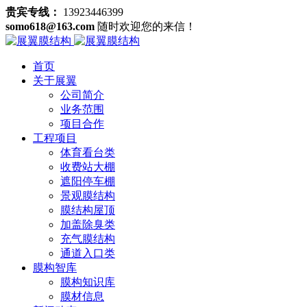
贵宾专线：
13923446399
somo618@163.com
随时欢迎您的来信！
首页
关于展翼
公司简介
业务范围
项目合作
工程项目
体育看台类
收费站大棚
遮阳停车棚
景观膜结构
膜结构屋顶
加盖除臭类
充气膜结构
通道入口类
膜构智库
膜构知识库
膜材信息