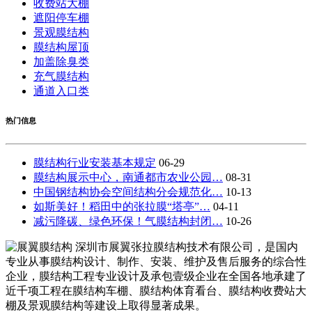
收费站大棚
遮阳停车棚
景观膜结构
膜结构屋顶
加盖除臭类
充气膜结构
通道入口类
热门信息
膜结构行业安装基本规定
06-29
膜结构展示中心，南通都市农业公园…
08-31
中国钢结构协会空间结构分会规范化…
10-13
如斯美好！稻田中的张拉膜“塔亭”…
04-11
减污降碳、绿色环保！气膜结构封闭…
10-26
深圳市展翼张拉膜结构技术有限公司，是国内
专业从事膜结构设计、制作、安装、维护及售后服务的综合性
企业，膜结构工程专业设计及承包壹级企业在全国各地承建了
近千项工程在膜结构车棚、膜结构体育看台、膜结构收费站大
棚及景观膜结构等建设上取得显著成果。