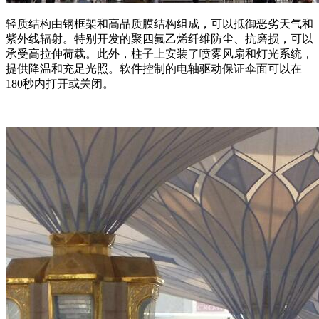
轻质结构由钢框架和高品质膜结构组成，可以抵御恶劣天气和
紫外线辐射。特别开发的聚四氟乙烯纤维防尘、抗磨损，可以
承受高拉伸荷载。此外，柱子上安装了喷雾风扇和灯光系统，
提供降温和充足光照。软件控制的电轴驱动保证伞面可以在
180秒内打开或关闭。