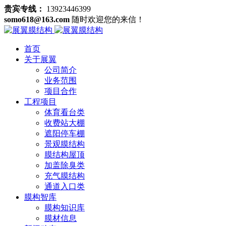
贵宾专线：
13923446399
somo618@163.com
随时欢迎您的来信！
首页
关于展翼
公司简介
业务范围
项目合作
工程项目
体育看台类
收费站大棚
遮阳停车棚
景观膜结构
膜结构屋顶
加盖除臭类
充气膜结构
通道入口类
膜构智库
膜构知识库
膜材信息