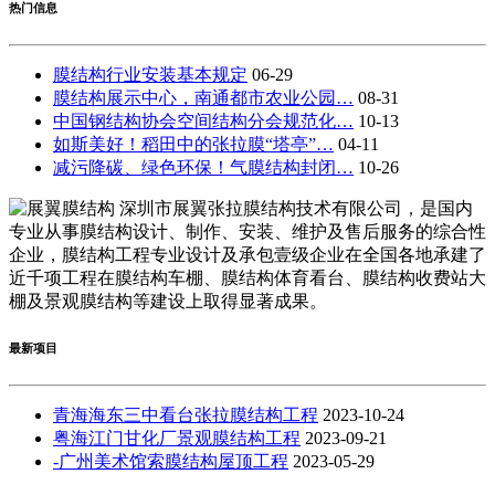
热门信息
膜结构行业安装基本规定
06-29
膜结构展示中心，南通都市农业公园…
08-31
中国钢结构协会空间结构分会规范化…
10-13
如斯美好！稻田中的张拉膜“塔亭”…
04-11
减污降碳、绿色环保！气膜结构封闭…
10-26
深圳市展翼张拉膜结构技术有限公司，是国内
专业从事膜结构设计、制作、安装、维护及售后服务的综合性
企业，膜结构工程专业设计及承包壹级企业在全国各地承建了
近千项工程在膜结构车棚、膜结构体育看台、膜结构收费站大
棚及景观膜结构等建设上取得显著成果。
最新项目
青海海东三中看台张拉膜结构工程
2023-10-24
粤海江门甘化厂景观膜结构工程
2023-09-21
-广州美术馆索膜结构屋顶工程
2023-05-29