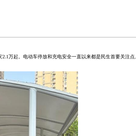
火灾2.1万起。电动车停放和充电安全一直以来都是民生首要关注