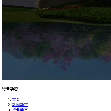
行业动态
首页
新闻动态
行业动态