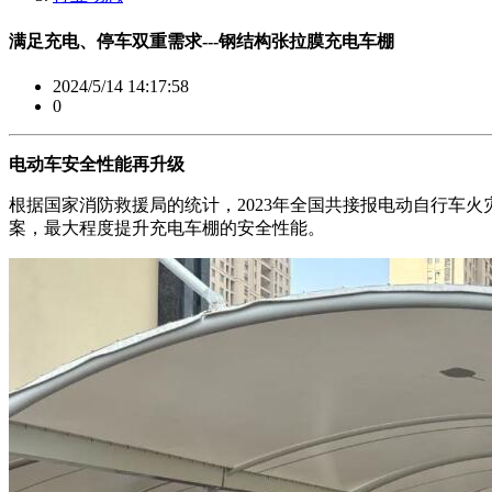
满足充电、停车双重需求---钢结构张拉膜充电车棚
2024/5/14 14:17:58
0
电动车安全性能再升级
根据国家消防救援局的统计，2023年全国共接报电动自行车
案，最大程度提升充电车棚的安全性能。