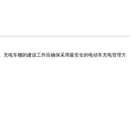
点。充电车棚的建设工作应确保采用最安全的电动车充电管理方