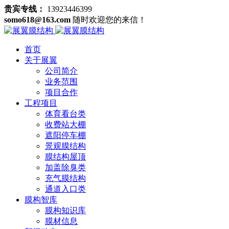
贵宾专线：
13923446399
somo618@163.com
随时欢迎您的来信！
首页
关于展翼
公司简介
业务范围
项目合作
工程项目
体育看台类
收费站大棚
遮阳停车棚
景观膜结构
膜结构屋顶
加盖除臭类
充气膜结构
通道入口类
膜构智库
膜构知识库
膜材信息